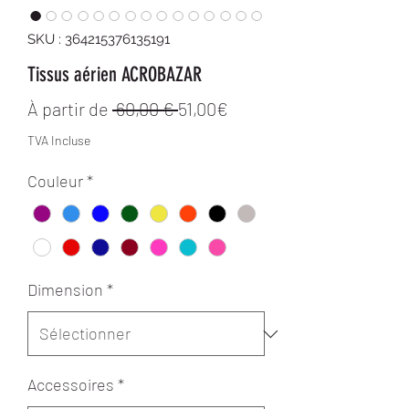
SKU : 364215376135191
Tissus aérien ACROBAZAR
Prix original
Prix promotionnel
À partir de
 60,00 € 
51,00€
TVA Incluse
Couleur
*
Dimension
*
Accessoires
*