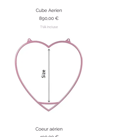
Cube Aerien
Prix
890,00 €
TVA Incluse
Coeur aérien
Prix