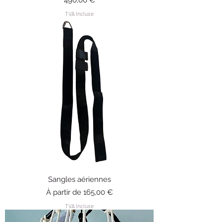
490,00 €
TVA Incluse
Sangles aériennes
Prix promotionnel
À partir de
165,00 €
TVA Incluse