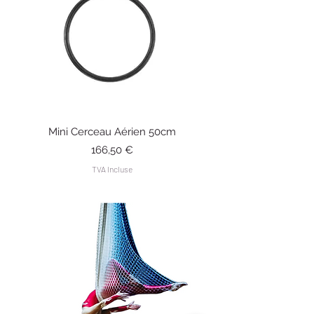
Mini Cerceau Aérien 50cm
Prix
166,50 €
TVA Incluse