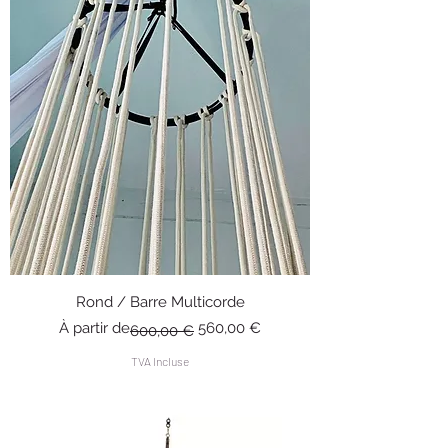
Rond / Barre Multicorde
Prix original
Prix promotionnel
À partir de
560,00 €
600,00 €
TVA Incluse