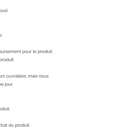
ous)
1
boursement pour le produit.
roduit.
urs ouvrables, mais nous
e jour.
oduit.
.
hat du produit.