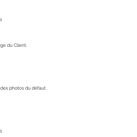
1
rge du Client.
 des photos du défaut .
1