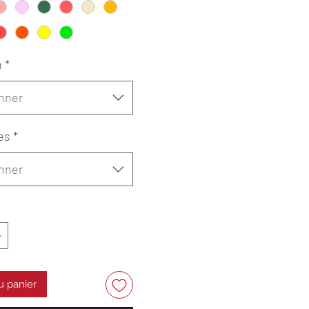
n
*
nner
es
*
nner
u panier