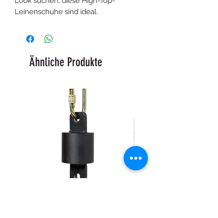
Look suchen, diese High-Top-
Leinenschuhe sind ideal.
Ähnliche Produkte
Gewicht – Ballast für
Aerialist-Aufkleber