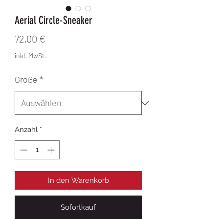
Aerial Circle-Sneaker
Preis
72,00 €
inkl. MwSt.
Größe
*
Anzahl
*
In den Warenkorb
Sofortkauf