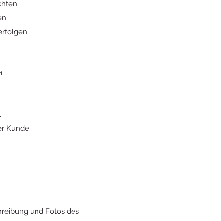
chten.
en.
rfolgen.
1
.
er Kunde.
hreibung und Fotos des