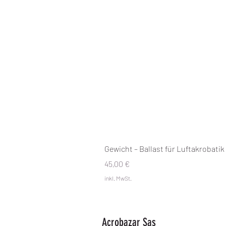
Gewicht – Ballast für Luftakrobatik
Preis
45,00 €
inkl. MwSt.
Acrobazar Sas