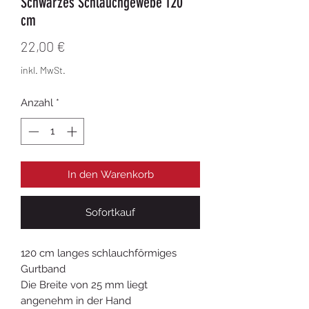
Schwarzes Schlauchgewebe 120
cm
Preis
22,00 €
inkl. MwSt.
Anzahl
*
In den Warenkorb
Sofortkauf
120 cm langes schlauchförmiges
Gurtband
Die Breite von 25 mm liegt
angenehm in der Hand