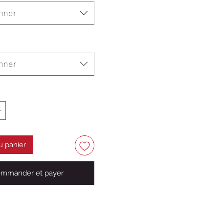
nner
nner
u panier
mmander et payer