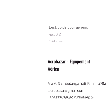
Lest/poids pour aériens
Prix
45,00 €
TVA Incluse
Acrobazar - Équipement
Aérien
Via A. Gambalunga 30B Rimini 478
acrobazar@gmail.com
+393277675650 (WhatsApp)