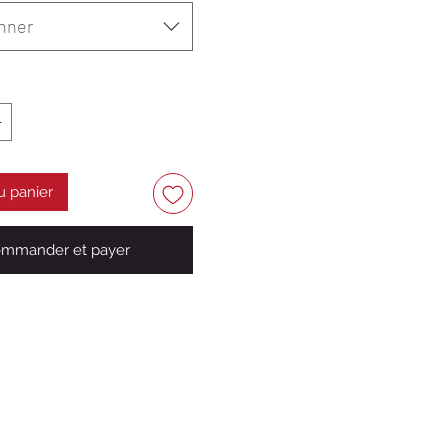
nner
u panier
mmander et payer