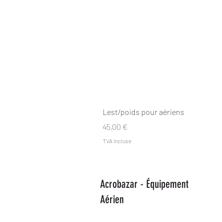
Lest/poids pour aériens
Prix
45,00 €
TVA Incluse
Acrobazar - Équipement
Aérien