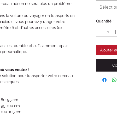
cerceau aérien ne sera plus un problème.
Sélectio
ns la voiture ou voyager en transports en
Quantité
*
cieux : vous pourrez y ranger votre
ètre !) et d'autres accessoires (ex :
 sacs est durable et suffisamment épais
Ajouter a
u pneumatique.
Co
où vous voulez !
e solution pour transporter votre cerceau
les cirques.
e 80-95 cm
e 95-100 cm
e 100-105 cm