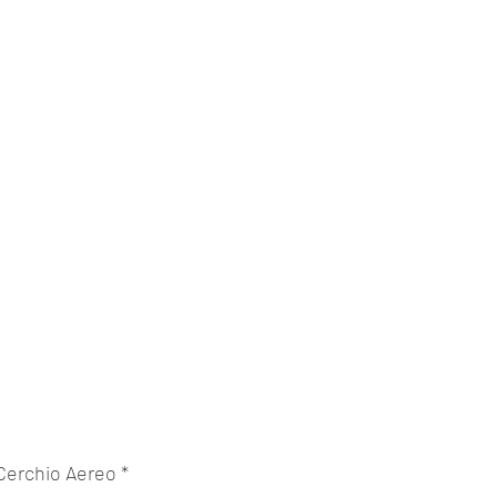
rix
Cerchio Aereo
*