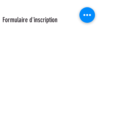
Formulaire d'inscription
soumettre
Acrobazar - Équipement Aérien
acrobazar@gmail.com
+393277675650
(WhatsApp)
Via A. Gambalunga 30B Rimini 47822