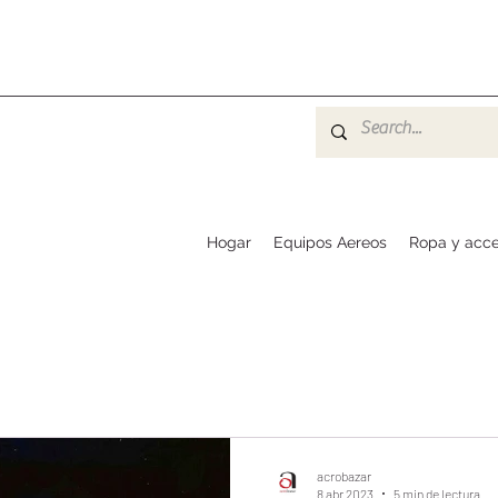
Hogar
Equipos Aereos
Ropa y acce
acrobazar
8 abr 2023
5 min de lectura