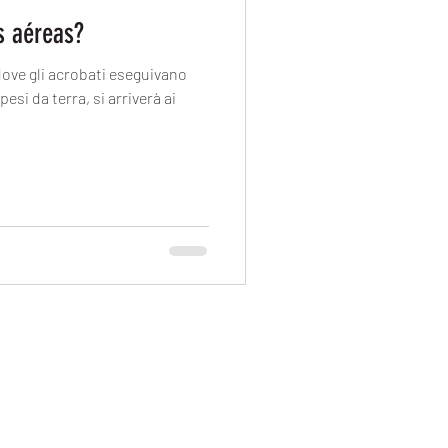
s aéreas?
ove gli acrobati eseguivano
esi da terra, si arriverà ai