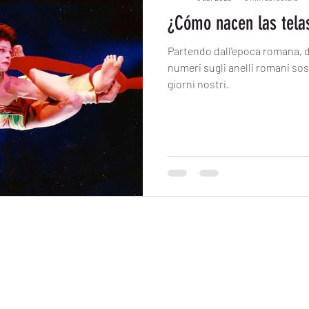
¿Cómo nacen las tela
Partendo dall'epoca romana, d
numeri sugli anelli romani sosp
giorni nostri.