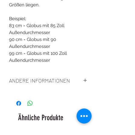
Größen liegen.
Beispiel:
83 cm = Globus mit 85 Zoll
Außendurchmesser
90 cm = Globus mit 90
Außendurchmesser
99 cm = Globus mit 100 Zoll
Außendurchmesser
ANDERE INFORMATIONEN
WARUM SOLLTE ICH MICH
ENTSCHEIDEN, MEINEN GLOBUS ZU
KLEBEN ODER NICHT?
Das Klebeband sorgt dafür, dass Ihre
Ähnliche Produkte
Hände und Kleidung mehr Halt und
Widerstandsfähigkeit haben.
Wir
empfehlen Ihnen, es abzukleben,