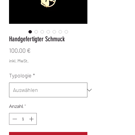
Handgefertigter Schmuck
Preis
100,00 €
inkl. MwSt.
Typologie
*
Anzahl
*