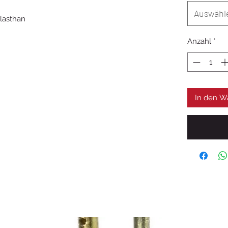
Auswähl
lasthan
Anzahl
*
In den W