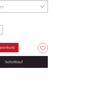
en
arenkorb
Sofortkauf