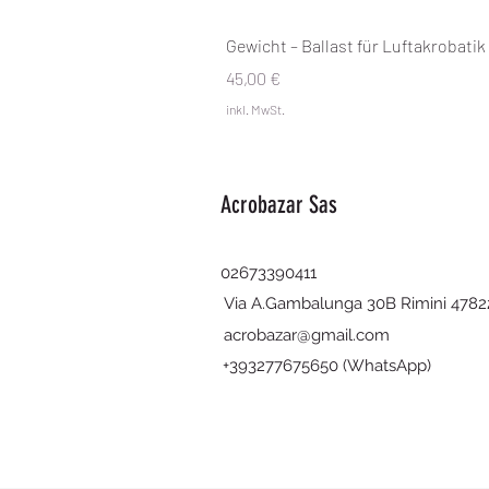
Gewicht – Ballast für Luftakrobatik
Preis
45,00 €
inkl. MwSt.
Acrobazar Sas
02673390411
Via A.Gambalunga 30B Rimini 4782
acrobazar@gmail.com
+393277675650 (WhatsApp)