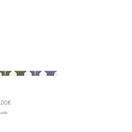
Precio de oferta
,00€
uido