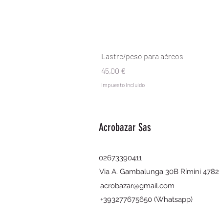
Lastre/peso para aéreos
Precio
45,00 €
Impuesto incluido
Acrobazar Sas
02673390411
Via A. Gambalunga 30B Rímini 478
acrobazar@gmail.com
+393277675650 (Whatsapp)