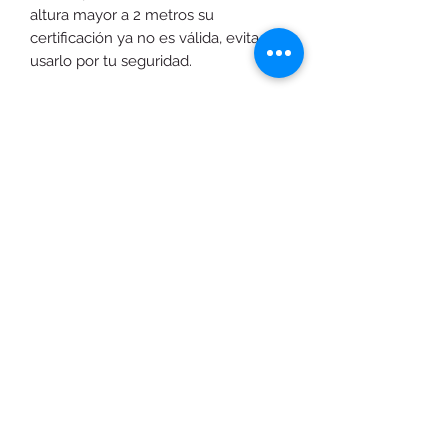
altura mayor a 2 metros su
certificación ya no es válida, evita
usarlo por tu seguridad.
ANTES DE CADA USO:
Comprueba que no se haya dañado
durante el último uso si notas que el
arnés se dobla en un punto o está
torcido en otro podría haber grietas
que comprometan tu seguridad,
también mantenlo alejado de
objetos punzantes o de productos
químicos que podrían dañar las fibras
de las cuerdas.
Cambie la cinta si nota que se desliza
o falta en algún lugar.