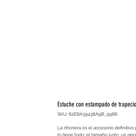
Estuche con estampado de trapeci
SKU: 62EBA39438A9B_9986
La riñonera es el accesorio definitivo 
lo tiene todo: el tamaño justo, un pequ