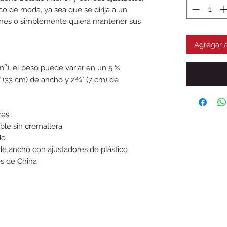
o de moda, ya sea que se dirija a un 
iones o simplemente quiera mantener sus 
Agregar a
m²), el peso puede variar en un 5 %.
3" (33 cm) de ancho y 2¾" (7 cm) de 
res
able sin cremallera
do
 de ancho con ajustadores de plástico
s de China