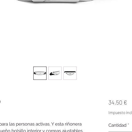
o
P
34,50 €
Impuesto incl
para las personas activas. Y esta riñonera 
Cantidad
*
eño bolsillo interior y correas ajustables, 